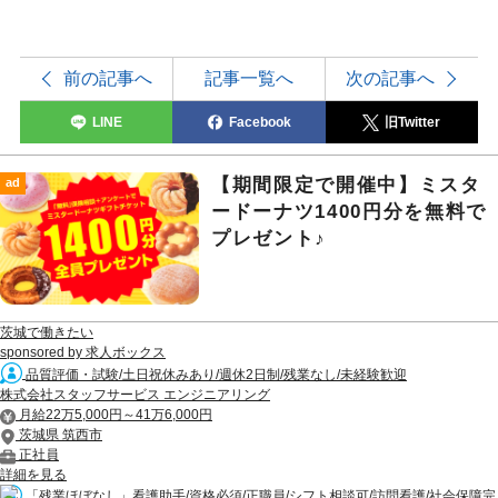
前の記事へ
記事一覧へ
次の記事へ
LINE
Facebook
旧Twitter
【期間限定で開催中】ミスタ
ad
ードーナツ1400円分を無料で
プレゼント♪
茨城で働きたい
sponsored by 求人ボックス
品質評価・試験/土日祝休みあり/週休2日制/残業なし/未経験歓迎
株式会社スタッフサービス エンジニアリング
月給22万5,000円～41万6,000円
茨城県 筑西市
正社員
詳細を見る
「残業ほぼなし」看護助手/資格必須/正職員/シフト相談可/訪問看護/社会保障完