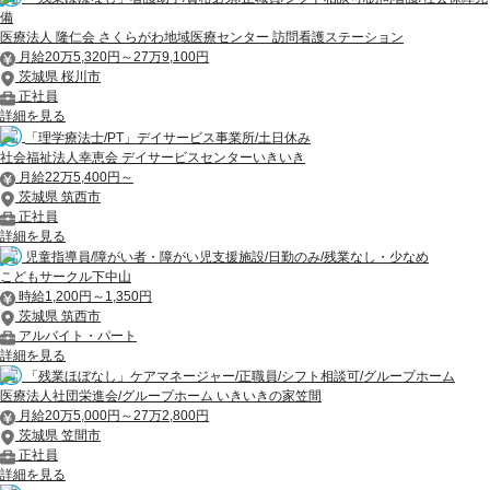
備
医療法人 隆仁会 さくらがわ地域医療センター 訪問看護ステーション
月給20万5,320円～27万9,100円
茨城県 桜川市
正社員
詳細を見る
「理学療法士/PT」デイサービス事業所/土日休み
社会福祉法人幸恵会 デイサービスセンターいきいき
月給22万5,400円～
茨城県 筑西市
正社員
詳細を見る
児童指導員/障がい者・障がい児支援施設/日勤のみ/残業なし・少なめ
こどもサークル下中山
時給1,200円～1,350円
茨城県 筑西市
アルバイト・パート
詳細を見る
「残業ほぼなし」ケアマネージャー/正職員/シフト相談可/グループホーム
医療法人社団栄進会/グループホーム いきいきの家笠間
月給20万5,000円～27万2,800円
茨城県 笠間市
正社員
詳細を見る