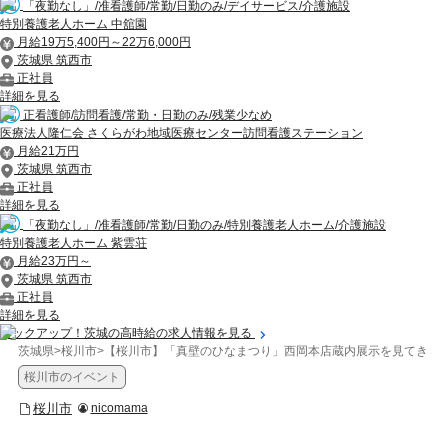
「夜勤なし」/准看護師/常勤/日勤のみ/デイサービス/介護施設
特別養護老人ホーム 中舘園
月給19万5,400円～22万6,000円
茨城県 筑西市
正社員
詳細を見る
正看護師/訪問看護/常勤・日勤のみ/残業少なめ
医療法人隆仁会 さくらがわ地域医療センター訪問看護ステーション
月給21万円
茨城県 筑西市
正社員
詳細を見る
「夜勤なし」/准看護師/常勤/日勤のみ/特別養護老人ホーム/介護施設
特別養護老人ホーム 紫雲荘
月給23万円～
茨城県 筑西市
正社員
詳細を見る
ピックアップ！茨城の高時給の求人情報を見る
茨城県
>
桜川市
>
【桜川市】「真壁のひなまつり」西岡本店蔵内展示を見てきま
桜川市のイベント
桜川市
nicomama