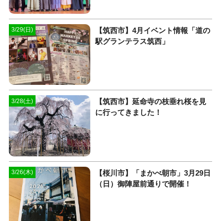
【筑西市】4月イベント情報「道の
3/29(日)
駅グランテラス筑西」
【筑西市】延命寺の枝垂れ桜を見
3/28(土)
に行ってきました！
【桜川市】「まかべ朝市」3月29日
3/26(木)
（日）御陣屋前通りで開催！