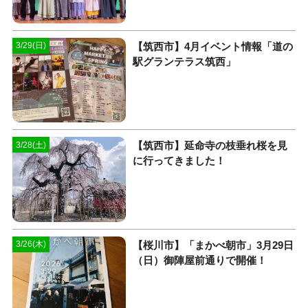
【筑西市】4月イベント情報「道の
3/29(日)
駅グランテラス筑西」
【筑西市】延命寺の枝垂れ桜を見
3/28(土)
に行ってきました！
【桜川市】「まかべ朝市」3月29日
3/26(木)
（日）御陣屋前通りで開催！