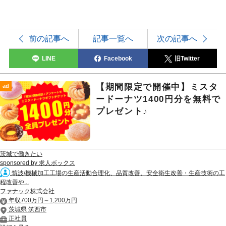
前の記事へ
記事一覧へ
次の記事へ
LINE
Facebook
旧Twitter
【期間限定で開催中】ミスタ
ad
ードーナツ1400円分を無料で
プレゼント♪
茨城で働きたい
sponsored by 求人ボックス
筑波/機械加工工場の生産活動合理化、品質改善、安全衛生改善・生産技術の工
程改善や...
ファナック株式会社
年収700万円～1,200万円
茨城県 筑西市
正社員