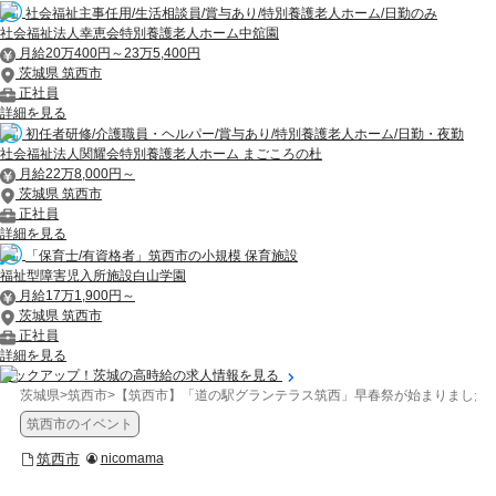
社会福祉主事任用/生活相談員/賞与あり/特別養護老人ホーム/日勤のみ
社会福祉法人幸恵会特別養護老人ホーム中舘園
月給20万400円～23万5,400円
茨城県 筑西市
正社員
詳細を見る
初任者研修/介護職員・ヘルパー/賞与あり/特別養護老人ホーム/日勤・夜勤
社会福祉法人関耀会特別養護老人ホーム まごころの杜
月給22万8,000円～
茨城県 筑西市
正社員
詳細を見る
「保育士/有資格者」筑西市の小規模 保育施設
福祉型障害児入所施設白山学園
月給17万1,900円～
茨城県 筑西市
正社員
詳細を見る
ピックアップ！茨城の高時給の求人情報を見る
茨城県
>
筑西市
>
【筑西市】「道の駅グランテラス筑西」早春祭が始まりました
筑西市のイベント
筑西市
nicomama