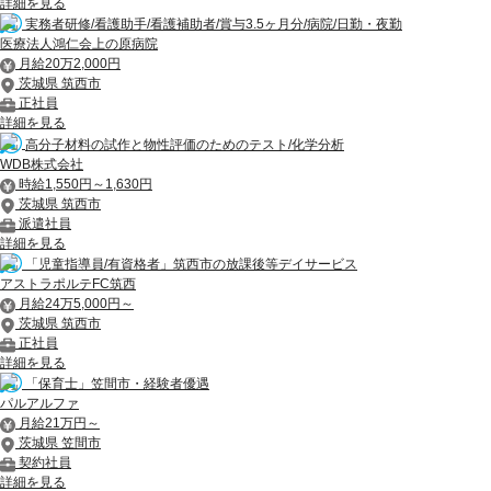
詳細を見る
実務者研修/看護助手/看護補助者/賞与3.5ヶ月分/病院/日勤・夜勤
医療法人鴻仁会上の原病院
月給20万2,000円
茨城県 筑西市
正社員
詳細を見る
高分子材料の試作と物性評価のためのテスト/化学分析
WDB株式会社
時給1,550円～1,630円
茨城県 筑西市
派遣社員
詳細を見る
「児童指導員/有資格者」筑西市の放課後等デイサービス
アストラポルテFC筑西
月給24万5,000円～
茨城県 筑西市
正社員
詳細を見る
「保育士」笠間市・経験者優遇
パルアルファ
月給21万円～
茨城県 笠間市
契約社員
詳細を見る